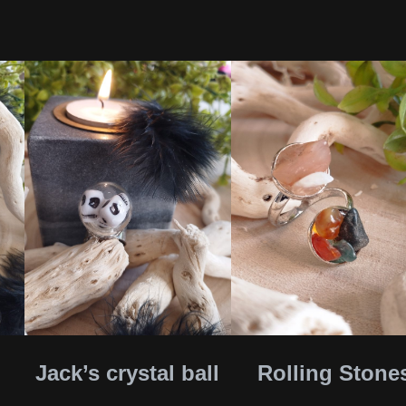
h
i
n
g
e
n
d
s
Jack’s crystal ball
Rolling Stone